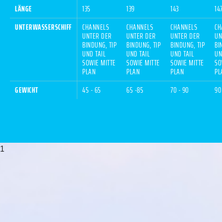
LÄNGE
135
139
143
14
UNTERWASSERSCHIFF
CHANNELS
CHANNELS
CHANNELS
CH
UNTER DER
UNTER DER
UNTER DER
UN
BINDUNG, TIP
BINDUNG, TIP
BINDUNG, TIP
BI
UND TAIL
UND TAIL
UND TAIL
UN
SOWIE MITTE
SOWIE MITTE
SOWIE MITTE
SO
PLAN
PLAN
PLAN
PL
GEWICHT
45 - 65
65 -85
70 - 90
90 
1