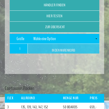
HÄNDLER FINDEN
HIER TESTEN
ZUR ÜBERSICHT
Größe
FORTUNA
IN DEN WARENKORB
Menge
Alternative:
Continuous Rocker
FLEX
ALLROUND
MENGE NUR
PREIS
3
135, 139, 143, 147, 152
50 BOARDS
659,-