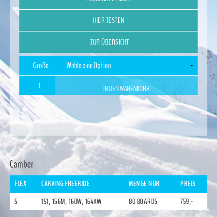
HIER TESTEN
ZUR ÜBERSICHT
Größe
PEZ
IN DEN WARENKORB
Menge
Alternative:
Camber
FLEX
CARVING FREERIDE
MENGE NUR
PREIS
5
151, 156M, 160W, 164XW
80 BOARDS
759,-