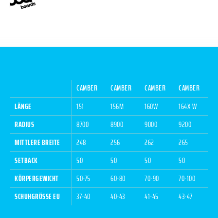
CAMBER
CAMBER
CAMBER
CAMBER
LÄNGE
151
156M
160W
164X W
RADIUS
8700
8900
9000
9200
MITTLERE BREITE
248
256
262
265
SETBACK
50
50
50
50
KÖRPERGEWICHT
50-75
60-80
70-90
70-100
SCHUHGRÖSSE EU
37-40
40-43
41-45
43-47